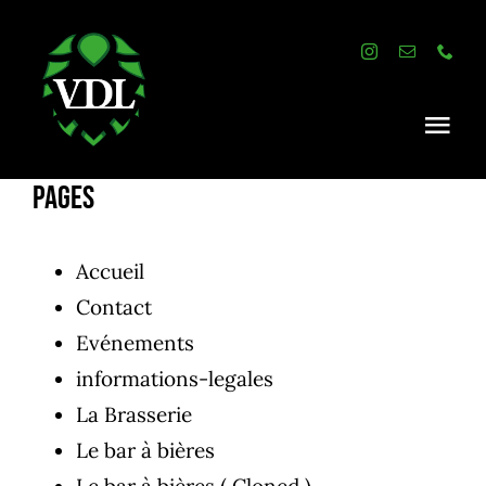
Passer
au
contenu
Togg
Navi
Pages
Accueil
La brasserie
Accueil
Contact
Le Menu
Evénements
Les événements
informations-legales
La Brasserie
Contact
Le bar à bières