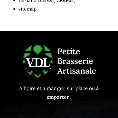
Le bar à bières ( Cloned )
sitemap
A boire et à manger, sur place ou
à
emporter
!